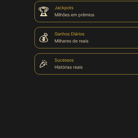
Jackpots
🏆
🏆 Plataforma
Milhões em prêmios
Plataforma
Ganhos Diários
💰
Milhares de reais
Bet
Sucessos
🎉
Histórias reais
Win
APP