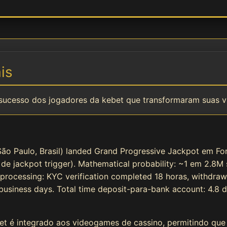
is
 sucesso dos jogadores da kebet que transformaram suas v
São Paulo, Brasil) landed Grand Progressive Jackpot em Fo
 de jackpot trigger). Mathematical probability: ~1 em 2.8M 
processing: KYC verification completed 18 horas, withdraw
 business days. Total time deposit-para-bank account: 4.8 
t é integrado aos videogames de cassino, permitindo qu