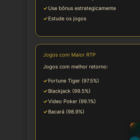
Use bônus estrategicamente
Estude os jogos
Jogos com Maior RTP
Jogos com melhor retorno:
Fortune Tiger (97.5%)
Blackjack (99.5%)
Video Poker (99.1%)
Bacará (98.9%)