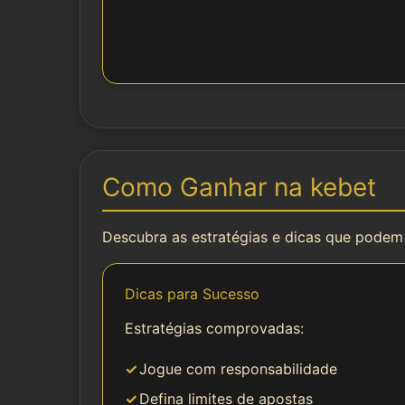
Como Ganhar na kebet
Descubra as estratégias e dicas que podem
Dicas para Sucesso
Estratégias comprovadas:
Jogue com responsabilidade
Defina limites de apostas