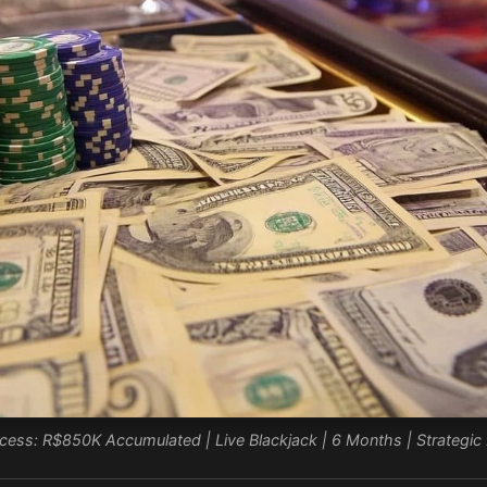
cess: R$850K Accumulated | Live Blackjack | 6 Months | Strategic 