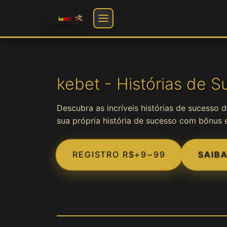
🎰 Jogos
Slot
kebet - Histórias de 
Descubra as incríveis histórias de sucesso
Cassino
sua própria história de sucesso com bônus e
Fortune
REGISTRO R$+9~99
SAIBA
Jogos
Game