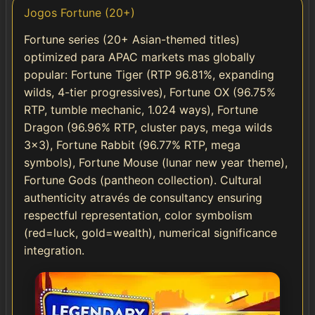
Jogos Fortune (20+)
Fortune series (20+ Asian-themed titles)
optimized para APAC markets mas globally
popular: Fortune Tiger (RTP 96.81%, expanding
wilds, 4-tier progressives), Fortune OX (96.75%
RTP, tumble mechanic, 1.024 ways), Fortune
Dragon (96.96% RTP, cluster pays, mega wilds
3×3), Fortune Rabbit (96.77% RTP, mega
symbols), Fortune Mouse (lunar new year theme),
Fortune Gods (pantheon collection). Cultural
authenticity através de consultancy ensuring
respectful representation, color symbolism
(red=luck, gold=wealth), numerical significance
integration.