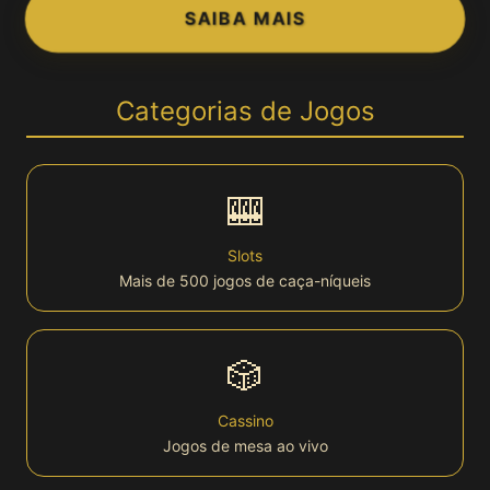
SAIBA MAIS
👤 Conta
Login
Categorias de Jogos
Cadastro
🎰
Bônus
Slots
Mais de 500 jogos de caça-níqueis
VIP
Lottery
🎲
🏆 Plataforma
Cassino
Jogos de mesa ao vivo
Plataforma