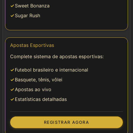
Sweet Bonanza
Sugar Rush
Apostas Esportivas
Complete sistema de apostas esportivas:
Futebol brasileiro e internacional
Basquete, tênis, vôlei
Apostas ao vivo
Estatísticas detalhadas
REGISTRAR AGORA