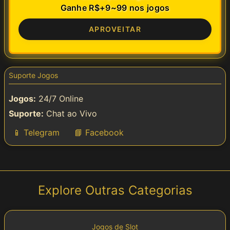
Ganhe R$+9~99 nos jogos
APROVEITAR
Suporte Jogos
Jogos:
24/7 Online
Suporte:
Chat ao Vivo
📱 Telegram
📘 Facebook
Explore Outras Categorias
Jogos de Slot