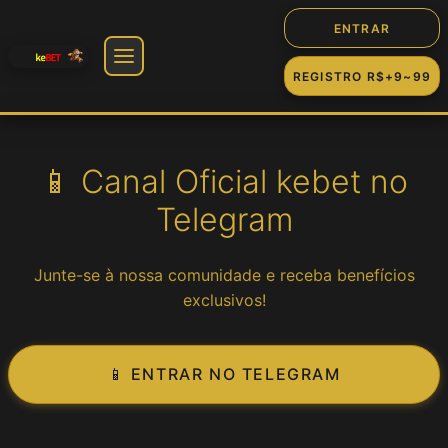
ENTRAR
REGISTRO R$+9~99
🎰 Jogos
📱 Canal Oficial kebet no
Slot
Telegram
Cassino
Junte-se à nossa comunidade e receba benefícios
exclusivos!
Fortune
Jogos
📱 ENTRAR NO TELEGRAM
Game