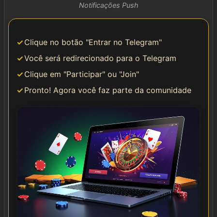
Notificações Push
Clique no botão "Entrar no Telegram"
Você será redirecionado para o Telegram
Clique em "Participar" ou "Join"
Pronto! Agora você faz parte da comunidade