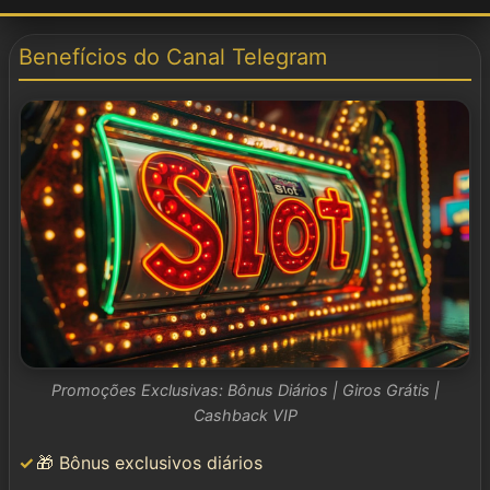
👤 Conta
Benefícios do Canal Telegram
Login
Cadastro
Bônus
VIP
Lottery
Promoções Exclusivas: Bônus Diários | Giros Grátis |
Cashback VIP
🏆 Plataforma
🎁 Bônus exclusivos diários
Plataforma