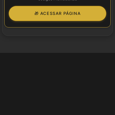
🎁 ACESSAR PÁGINA