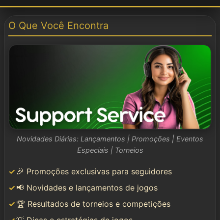
👤 Conta
O Que Você Encontra
Login
Cadastro
Bônus
VIP
Novidades Diárias: Lançamentos | Promoções | Eventos
Especiais | Torneios
Lottery
🎉 Promoções exclusivas para seguidores
📢 Novidades e lançamentos de jogos
🏆 Plataforma
🏆 Resultados de torneios e competições
Plataforma