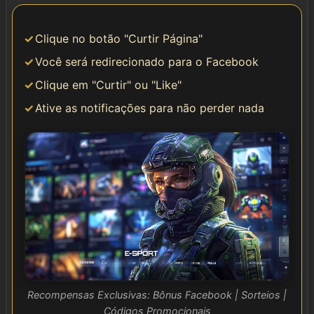
Clique no botão "Curtir Página"
Você será redirecionado para o Facebook
Clique em "Curtir" ou "Like"
Ative as notificações para não perder nada
Recompensas Exclusivas: Bônus Facebook | Sorteios |
Códigos Promocionais