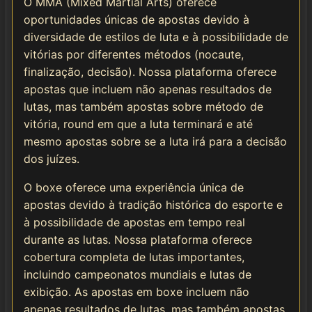
O MMA (Mixed Martial Arts) oferece
oportunidades únicas de apostas devido à
diversidade de estilos de luta e à possibilidade de
vitórias por diferentes métodos (nocaute,
finalização, decisão). Nossa plataforma oferece
apostas que incluem não apenas resultados de
lutas, mas também apostas sobre método de
vitória, round em que a luta terminará e até
mesmo apostas sobre se a luta irá para a decisão
dos juízes.
O boxe oferece uma experiência única de
apostas devido à tradição histórica do esporte e
à possibilidade de apostas em tempo real
durante as lutas. Nossa plataforma oferece
cobertura completa de lutas importantes,
incluindo campeonatos mundiais e lutas de
exibição. As apostas em boxe incluem não
apenas resultados de lutas, mas também apostas