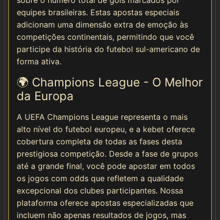
sobre o número total de gols marcados por
equipes brasileiras. Estas apostas especiais
adicionam uma dimensão extra de emoção às
competições continentais, permitindo que você
participe da história do futebol sul-americano de
forma ativa.
🌍 Champions League - O Melhor
da Europa
A UEFA Champions League representa o mais
alto nível do futebol europeu, e a kebet oferece
cobertura completa de todas as fases desta
prestigiosa competição. Desde a fase de grupos
até a grande final, você pode apostar em todos
os jogos com odds que refletem a qualidade
excepcional dos clubes participantes. Nossa
plataforma oferece apostas especializadas que
incluem não apenas resultados de jogos, mas