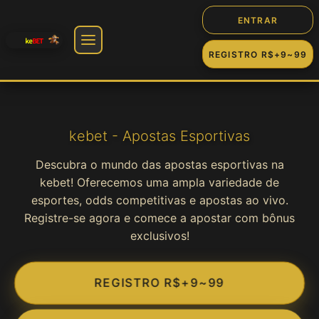
ENTRAR
REGISTRO R$+9~99
🎰 Jogos
Slot
kebet - Apostas Esportivas
Descubra o mundo das apostas esportivas na
Cassino
kebet! Oferecemos uma ampla variedade de
esportes, odds competitivas e apostas ao vivo.
Fortune
Registre-se agora e comece a apostar com bônus
exclusivos!
Jogos
REGISTRO R$+9~99
Game