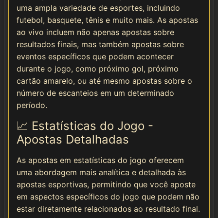
uma ampla variedade de esportes, incluindo
futebol, basquete, tênis e muito mais. As apostas
ao vivo incluem não apenas apostas sobre
resultados finais, mas também apostas sobre
eventos específicos que podem acontecer
durante o jogo, como próximo gol, próximo
cartão amarelo, ou até mesmo apostas sobre o
número de escanteios em um determinado
período.
📈 Estatísticas do Jogo -
Apostas Detalhadas
As apostas em estatísticas do jogo oferecem
uma abordagem mais analítica e detalhada às
apostas esportivas, permitindo que você aposte
em aspectos específicos do jogo que podem não
estar diretamente relacionados ao resultado final.