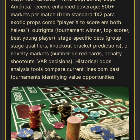
América) receive enhanced coverage: 500+
markets per match (from standard 1X2 para
exotic props como "player X to score em both
halves"), outrights (tournament winner, top scorer,
best young player), stage-specific bets (group
stage qualifiers, knockout bracket predictions), e
novelty markets (number de red cards, penalty
shootouts, VAR decisions). Historical odds
analysis tools compare current lines com past
tournaments identifying value opportunities.