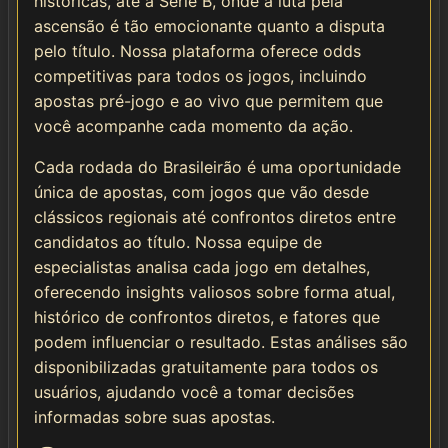
históricas, até a Série B, onde a luta pela
ascensão é tão emocionante quanto a disputa
pelo título. Nossa plataforma oferece odds
competitivas para todos os jogos, incluindo
apostas pré-jogo e ao vivo que permitem que
você acompanhe cada momento da ação.
Cada rodada do Brasileirão é uma oportunidade
única de apostas, com jogos que vão desde
clássicos regionais até confrontos diretos entre
candidatos ao título. Nossa equipe de
especialistas analisa cada jogo em detalhes,
oferecendo insights valiosos sobre forma atual,
histórico de confrontos diretos, e fatores que
podem influenciar o resultado. Estas análises são
disponibilizadas gratuitamente para todos os
usuários, ajudando você a tomar decisões
informadas sobre suas apostas.