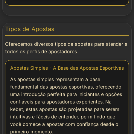
Tipos de Apostas
Oferecemos diversos tipos de apostas para atender a
todos os perfis de apostadores.
Apostas Simples - A Base das Apostas Esportivas
As apostas simples representam a base
fundamental das apostas esportivas, oferecendo
uma introdução perfeita para iniciantes e opções
confiáveis para apostadores experientes. Na
kebet, estas apostas são projetadas para serem
intuitivas e fáceis de entender, permitindo que
você comece a apostar com confiança desde o
primeiro momento.