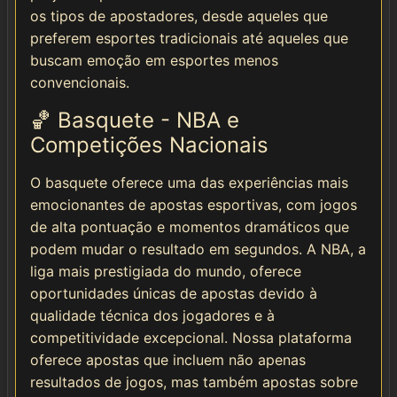
os tipos de apostadores, desde aqueles que
preferem esportes tradicionais até aqueles que
buscam emoção em esportes menos
convencionais.
🏀 Basquete - NBA e
Competições Nacionais
O basquete oferece uma das experiências mais
emocionantes de apostas esportivas, com jogos
de alta pontuação e momentos dramáticos que
podem mudar o resultado em segundos. A NBA, a
liga mais prestigiada do mundo, oferece
oportunidades únicas de apostas devido à
qualidade técnica dos jogadores e à
competitividade excepcional. Nossa plataforma
oferece apostas que incluem não apenas
resultados de jogos, mas também apostas sobre