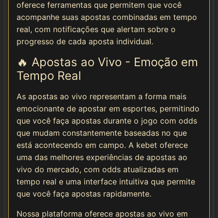
oferece ferramentas que permitem que você
acompanhe suas apostas combinadas em tempo
real, com notificações que alertam sobre o
progresso de cada aposta individual.
🔥 Apostas ao Vivo - Emoção em
Tempo Real
As apostas ao vivo representam a forma mais
emocionante de apostar em esportes, permitindo
que você faça apostas durante o jogo com odds
que mudam constantemente baseadas no que
está acontecendo em campo. A kebet oferece
uma das melhores experiências de apostas ao
vivo do mercado, com odds atualizadas em
tempo real e uma interface intuitiva que permite
que você faça apostas rapidamente.
Nossa plataforma oferece apostas ao vivo em