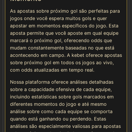
As apostas sobre próximo gol são perfeitas para
jogos onde você espera muitos gols e quer
apostar em momentos específicos do jogo. Esta
aposta permite que você aposte em qual equipe
marcará o próximo gol, oferecendo odds que
mudam constantemente baseadas no que está
acontecendo em campo. A kebet oferece apostas
sobre próximo gol em todos os jogos ao vivo,
com odds atualizadas em tempo real.
Nossa plataforma oferece análises detalhadas
sobre a capacidade ofensiva de cada equipe,
incluindo estatísticas sobre gols marcados em
diferentes momentos do jogo e até mesmo
análise sobre como cada equipe se comporta
quando está ganhando ou perdendo. Estas
análises são especialmente valiosas para apostas