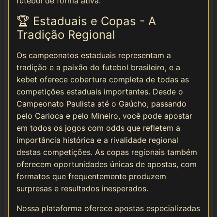
futebol de forma ativa.
🏆 Estaduais e Copas - A
Tradição Regional
Os campeonatos estaduais representam a
tradição e a paixão do futebol brasileiro, e a
kebet oferece cobertura completa de todas as
competições estaduais importantes. Desde o
Campeonato Paulista até o Gaúcho, passando
pelo Carioca e pelo Mineiro, você pode apostar
em todos os jogos com odds que refletem a
importância histórica e a rivalidade regional
destas competições. As copas regionais também
oferecem oportunidades únicas de apostas, com
formatos que frequentemente produzem
surpresas e resultados inesperados.
Nossa plataforma oferece apostas especializadas