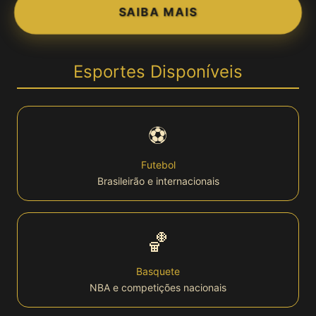
SAIBA MAIS
👤 Conta
Login
Esportes Disponíveis
Cadastro
⚽
Bônus
Futebol
Brasileirão e internacionais
VIP
Lottery
🏀
🏆 Plataforma
Basquete
NBA e competições nacionais
Plataforma