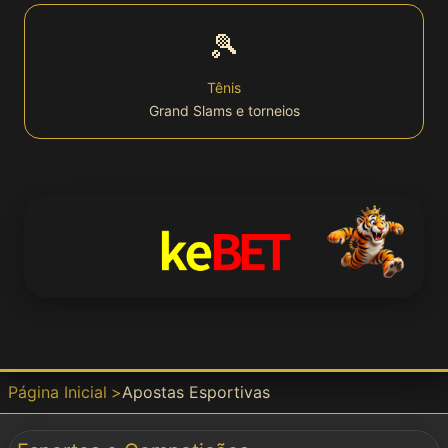
🎾
Bet
Tênis
Grand Slams e torneios
Win
APP
📱 Download
APK
Download
Página Inicial
Apostas Esportivas
Baixar