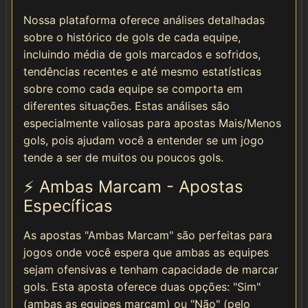
Nossa plataforma oferece análises detalhadas
sobre o histórico de gols de cada equipe,
incluindo média de gols marcados e sofridos,
tendências recentes e até mesmo estatísticas
sobre como cada equipe se comporta em
diferentes situações. Estas análises são
especialmente valiosas para apostas Mais/Menos
gols, pois ajudam você a entender se um jogo
tende a ser de muitos ou poucos gols.
⚡ Ambas Marcam - Apostas
Específicas
As apostas "Ambas Marcam" são perfeitas para
jogos onde você espera que ambas as equipes
sejam ofensivas e tenham capacidade de marcar
gols. Esta aposta oferece duas opções: "Sim"
(ambas as equipes marcam) ou "Não" (pelo