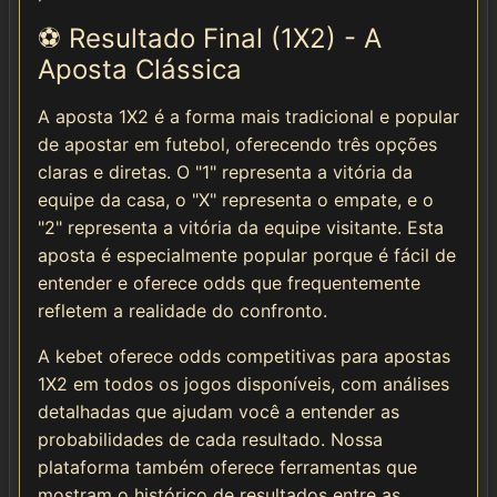
⚽ Resultado Final (1X2) - A
Aposta Clássica
A aposta 1X2 é a forma mais tradicional e popular
de apostar em futebol, oferecendo três opções
claras e diretas. O "1" representa a vitória da
equipe da casa, o "X" representa o empate, e o
"2" representa a vitória da equipe visitante. Esta
aposta é especialmente popular porque é fácil de
entender e oferece odds que frequentemente
refletem a realidade do confronto.
A kebet oferece odds competitivas para apostas
1X2 em todos os jogos disponíveis, com análises
detalhadas que ajudam você a entender as
probabilidades de cada resultado. Nossa
plataforma também oferece ferramentas que
mostram o histórico de resultados entre as