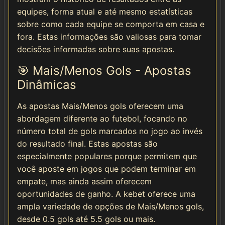
equipes, forma atual e até mesmo estatísticas
sobre como cada equipe se comporta em casa e
fora. Estas informações são valiosas para tomar
decisões informadas sobre suas apostas.
🎯 Mais/Menos Gols - Apostas
Dinâmicas
As apostas Mais/Menos gols oferecem uma
abordagem diferente ao futebol, focando no
número total de gols marcados no jogo ao invés
do resultado final. Estas apostas são
especialmente populares porque permitem que
você aposte em jogos que podem terminar em
empate, mas ainda assim oferecem
oportunidades de ganho. A kebet oferece uma
ampla variedade de opções de Mais/Menos gols,
desde 0.5 gols até 5.5 gols ou mais.