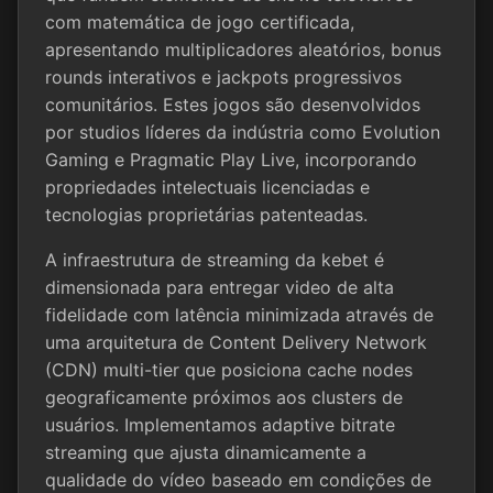
com matemática de jogo certificada,
apresentando multiplicadores aleatórios, bonus
rounds interativos e jackpots progressivos
comunitários. Estes jogos são desenvolvidos
por studios líderes da indústria como Evolution
Gaming e Pragmatic Play Live, incorporando
propriedades intelectuais licenciadas e
tecnologias proprietárias patenteadas.
A infraestrutura de streaming da kebet é
dimensionada para entregar video de alta
fidelidade com latência minimizada através de
uma arquitetura de Content Delivery Network
(CDN) multi-tier que posiciona cache nodes
geograficamente próximos aos clusters de
usuários. Implementamos adaptive bitrate
streaming que ajusta dinamicamente a
qualidade do vídeo baseado em condições de